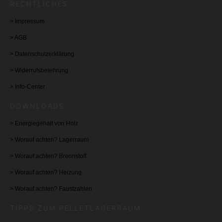
RECHTLICHES
>
Impressum
>
AGB
>
Datenschutzerklärung
>
Widerrufsbelehrung
>
Info-Center
DOWNLOADS
>
Energiegehalt von Holz
>
Worauf achten? Lagerraum
>
Worauf achten? Brennstoff
>
Worauf achten? Heizung
>
Worauf achten? Faustzahlen
TIPPS ZUM PELLETLAGERRAUM