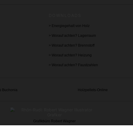
DOWNLOADS
>
Energiegehalt von Holz
>
Worauf achten? Lagerraum
>
Worauf achten? Brennstoff
>
Worauf achten? Heizung
>
Worauf achten? Faustzahlen
s Buchonia
Holzpellets-Online
Grafikbüro Robert Wagner
Alle in u