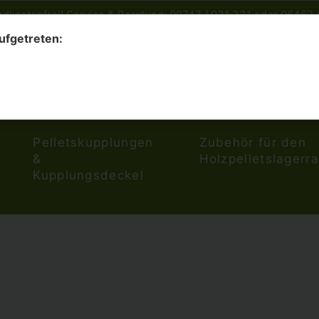
ndkostenfrei! Service & Beratung: 09747 / 931 331 oder 06462 
aufgetreten:
Pelletskupplungen
Zubehör für den
&
Holzpelletslagerr
Kupplungsdeckel