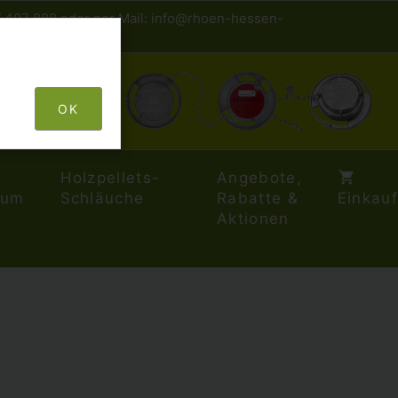
/ 407 888 oder per Mail: info@rhoen-hessen-
OK
Holzpellets-
Angebote,
aum
Schläuche
Rabatte &
Einkau
Aktionen