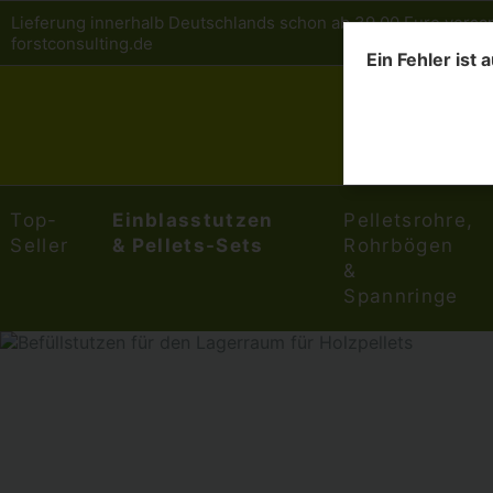
Lieferung innerhalb Deutschlands schon ab 39,00 Euro versa
forstconsulting.de
Ein Fehler ist 
Top-
Einblasstutzen
Pelletsrohre,
Seller
& Pellets-Sets
Rohrbögen
&
Spannringe