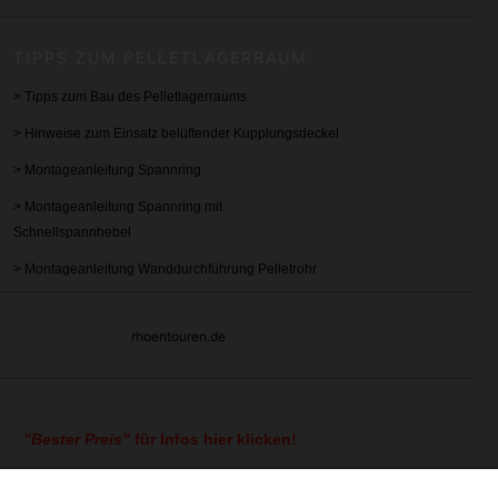
TIPPS ZUM PELLETLAGERRAUM
>
Tipps zum Bau des Pelletlagerraums
>
Hinweise zum Einsatz belüftender Kupplungsdeckel
> Montageanleitung
Spannring
> Montageanleitung Spannring mit
Schnellspannhebel
> Montageanleitung Wanddurchführung Pelletrohr
rhoentouren.de
"Bester Preis"
für Infos hier klicken!
nserem Shop genannten Preise enthalten bereits die gesetzliche