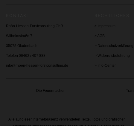
KONTAKT
RECHTLICHES
Rhön-Hessen-Forstconsulting GbR
>
Impressum
Wilhelmstraße 7
>
AGB
35075 Gladenbach
>
Datenschutzerklärung
Telefon 06462 / 407 888
>
Widerrufsbelehrung
info@rhoen-hessen-forstconsulting.de
>
Info-Center
Die Feuermacher
Tran
Alle auf dieser Internetpräsenz verwendeten Texte, Fotos und grafischen
Gestaltungen sind urheberrechtlich geschützt. Sollten Sie Teile hiervon
verwenden wollen, nehmen Sie bitte Kontakt mit uns auf. Wir werden dann