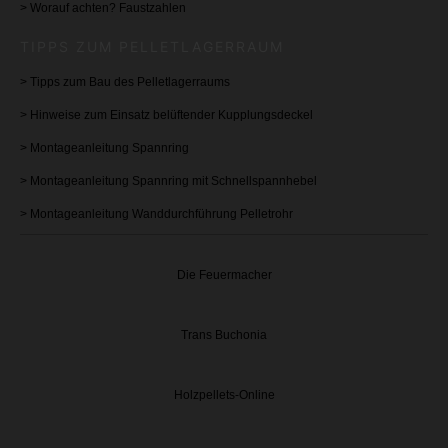
>
Worauf achten? Faustzahlen
TIPPS ZUM PELLETLAGERRAUM
>
Tipps zum Bau des Pelletlagerraums
>
Hinweise zum Einsatz belüftender Kupplungsdeckel
> Montageanleitung
Spannring
> Montageanleitung Spannring mit Schnellspannhebel
> Montageanleitung Wanddurchführung Pelletrohr
Die Feuermacher
Trans Buchonia
Holzpellets-Online