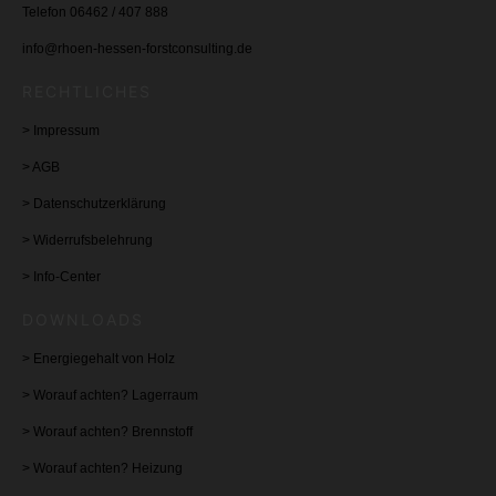
Telefon 06462 / 407 888
info@rhoen-hessen-forstconsulting.de
RECHTLICHES
>
Impressum
>
AGB
>
Datenschutzerklärung
>
Widerrufsbelehrung
>
Info-Center
DOWNLOADS
>
Energiegehalt von Holz
>
Worauf achten? Lagerraum
>
Worauf achten? Brennstoff
>
Worauf achten? Heizung