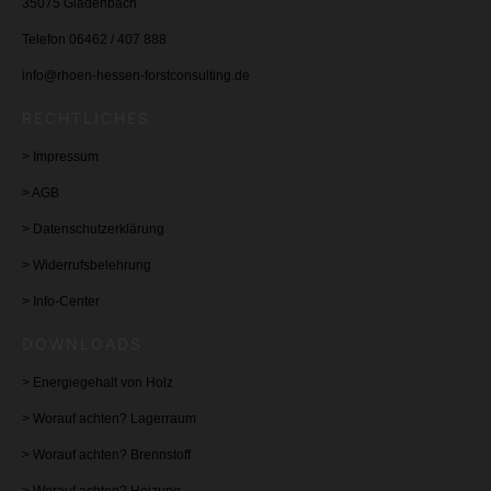
35075 Gladenbach
Telefon 06462 / 407 888
info@rhoen-hessen-forstconsulting.de
RECHTLICHES
>
Impressum
>
AGB
>
Datenschutzerklärung
>
Widerrufsbelehrung
>
Info-Center
DOWNLOADS
>
Energiegehalt von Holz
>
Worauf achten? Lagerraum
>
Worauf achten? Brennstoff
>
Worauf achten? Heizung