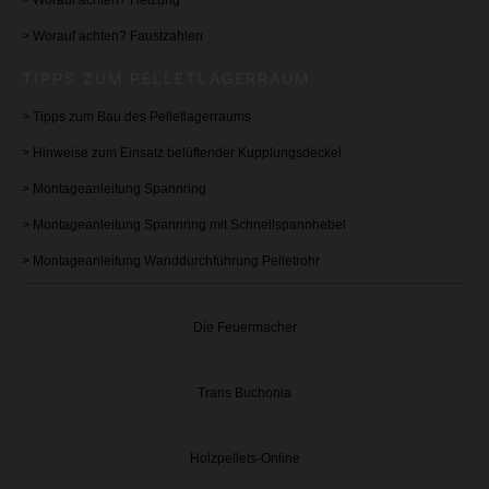
>
Worauf achten? Faustzahlen
TIPPS ZUM PELLETLAGERRAUM
>
Tipps zum Bau des Pelletlagerraums
>
Hinweise zum Einsatz belüftender Kupplungsdeckel
> Montageanleitung
Spannring
> Montageanleitung Spannring mit Schnellspannhebel
> Montageanleitung Wanddurchführung Pelletrohr
Die Feuermacher
Trans Buchonia
Holzpellets-Online