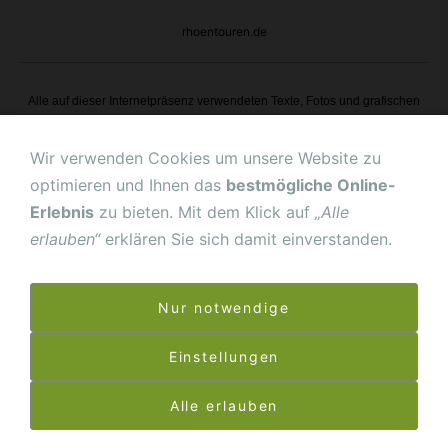
rhoentouren.de
Alle auf dieser Internetpräsenz verwendeten Texte, Fotos und grafischen
Gestaltungen sind urheberrechtlich geschützt. Sollten Sie Teile hiervon
verwenden wollen, nehmen Sie bitte Kontakt mit uns auf. Wir werden dann
Wir verwenden Cookies um unsere Website zu
gegebenenfalls den Kontakt zum Urheber oder Nutzungsberechtigten
optimieren und Ihnen das
bestmögliche Online-
herstellen.
Erlebnis
zu bieten. Mit dem Klick auf
„Alle
erlauben“
erklären Sie sich damit einverstanden.
Grafikbüro Robert Wagner
Nur notwendige
Werbefotografie Frank Wiegand
Einstellungen
"Bester Preis"
für Infos hier klicken!
Alle erlauben
Alle in unserem Shop genannten Preise enthalten bereits die gesetzliche
Mehrwertsteuer in Höhe von 19 %.